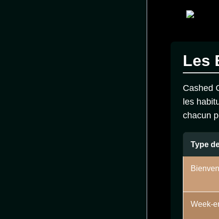
Les 
Cashed C
les habit
chacun pe
Type d
Bienven
Week-en