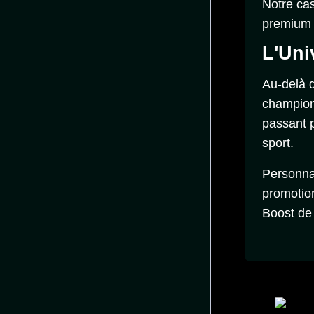
Notre cas
premium 
L'Uni
Au-delà d
championn
passant p
sport.
Personnal
promotion
Boost de