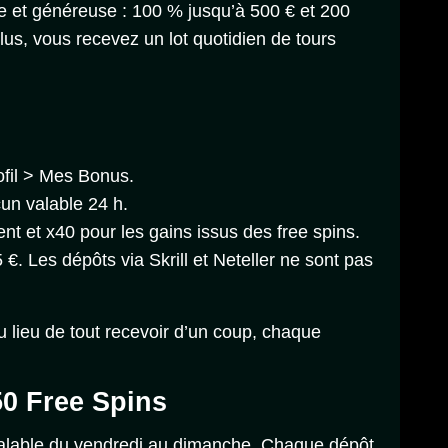
le et généreuse : 100 % jusqu’à 500 € et 200
lus, vous recevez un lot quotidien de tours
fil > Mes Bonus.
cun valable 24 h.
nt et x40 pour les gains issus des free spins.
€. Les dépôts via Skrill et Neteller ne sont pas
u lieu de tout recevoir d’un coup, chaque
0 Free Spins
valable du vendredi au dimanche. Chaque dépôt