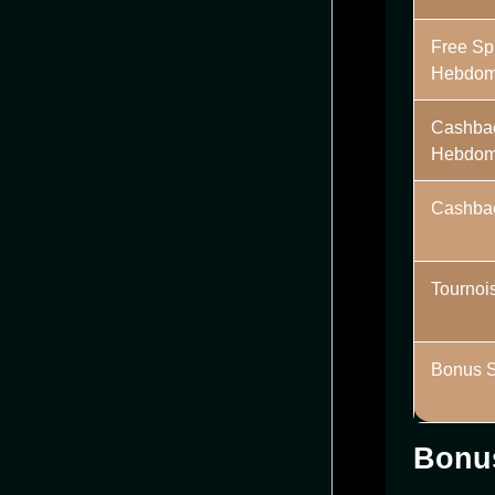
Free Sp
Hebdom
Cashba
Hebdom
Cashbac
Tournoi
Bonus S
Bonus