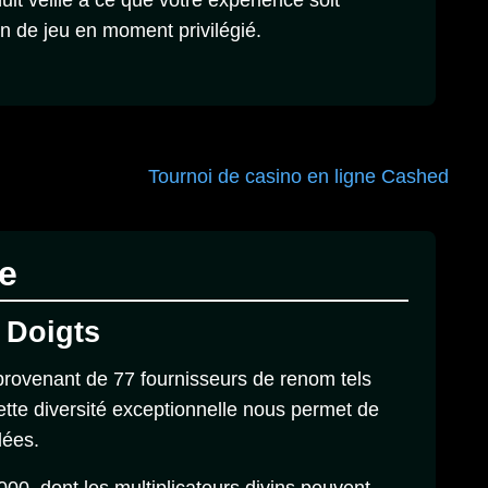
n de jeu en moment privilégié.
e
s Doigts
provenant de 77 fournisseurs de renom tels
ette diversité exceptionnelle nous permet de
lées.