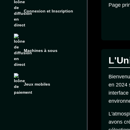
Page prin
Connexion et Inscription
Machines à sous
L'Un
Bienvenu
en 2024 s
Jeux mobiles
interface
environne
L'atmosph
avons cré
sélection