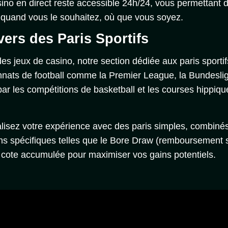
ino en direct reste accessible 24h/24, vous permettant d
quand vous le souhaitez, où que vous soyez.
vers des Paris Sportifs
es jeux de casino, notre section dédiée aux paris sportif
ats de football comme la Premier League, la Bundesliga 
ar les compétitions de basketball et les courses hippiq
isez votre expérience avec des paris simples, combinés,
s spécifiques telles que le Bore Draw (remboursement s
 cote accumulée pour maximiser vos gains potentiels.