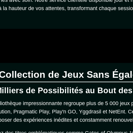
à la hauteur de vos attentes, transformant chaque sessio
Collection de Jeux Sans Égal
illiers de Possibilités au Bout de
liothèque impressionnante regroupe plus de 5 000 jeux 
tion, Pragmatic Play, Play'n GO, Yggdrasil et NetEnt. C
poser des expériences inédites et constamment renouve