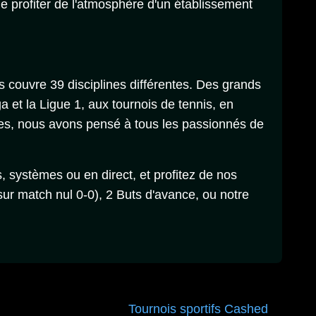
e profiter de l'atmosphère d'un établissement
s couvre 39 disciplines différentes. Des grands
et la Ligue 1, aux tournois de tennis, en
ues, nous avons pensé à tous les passionnés de
 systèmes ou en direct, et profitez de nos
ur match nul 0-0), 2 Buts d'avance, ou notre