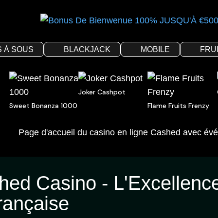
 À SOUS
BLACKJACK
MOBILE
FRU
Joker Cashpot
Sweet Bonanza 1000
Flame Fruits Frenzy
hed Casino - L'Excellence
rançaise